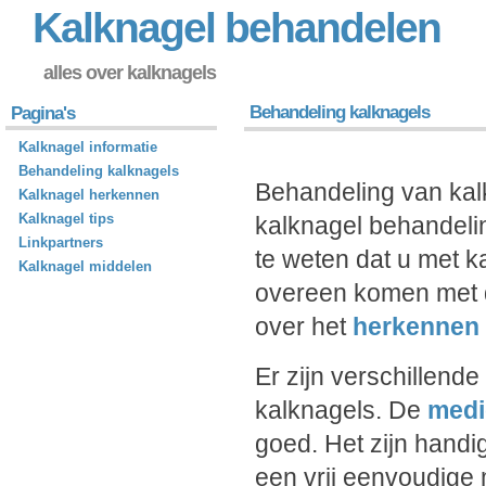
Kalknagel behandelen
alles over kalknagels
Behandeling kalknagels
Pagina's
Kalknagel informatie
Behandeling kalknagels
Behandeling van kalk
Kalknagel herkennen
Kalknagel tips
kalknagel behandelin
Linkpartners
te weten dat u met 
Kalknagel middelen
overeen komen met 
over het
herkennen 
Er zijn verschillend
kalknagels. De
medi
goed. Het zijn handi
een vrij eenvoudige